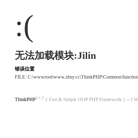
:(
无法加载模块:Jilin
错误位置
FILE: C:\wwwroot\www.zbsy.cc\ThinkPHP\Common\functi
3.1.3
ThinkPHP
{ Fast & Simple OOP PHP Framework } -- 