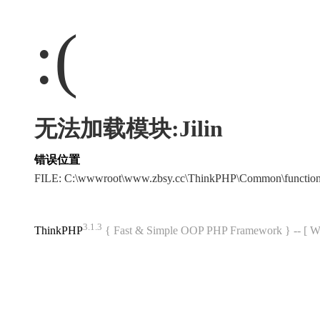
:(
无法加载模块:Jilin
错误位置
FILE: C:\wwwroot\www.zbsy.cc\ThinkPHP\Common\functi
3.1.3
ThinkPHP
{ Fast & Simple OOP PHP Framework } -- 