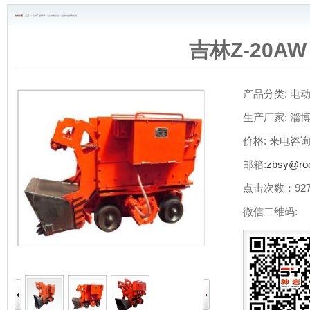
当前位置 :
主页
>>
吉林产品展示
>>
吉林装岩机
>>
吉林电动装岩机
吉林Z-20AW
产品分类:
电
生产厂家:
淄
价格:
来电咨
邮箱:
zbsy@roc
点击次数：
92
微信二维码:
）