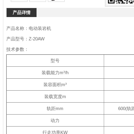
产品详情
产品名称：电动装岩机
产品型号：Z-20AW
技术参数：
型号
装载能力m³/h
装容面积
m³
装载宽度m
轨距mm
600(轨
动力
行走功率KW