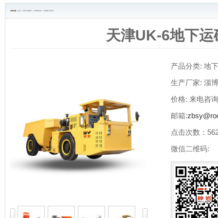
当前位置 :
主页
>>
天津产品展示
>>
天津铲运机
>>
天津地下运矿车
天津UK-6地下运
产品分类:
地
机
生产厂家:
淄
机
价格:
来电咨
邮箱:
zbsy@roc
点击次数：
56
微信二维码: