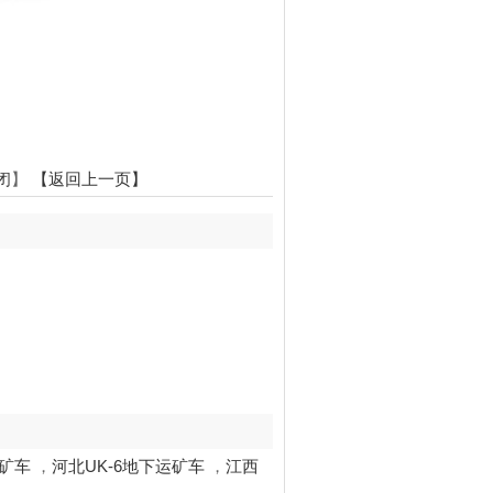
闭
】
【返回上一页】
运矿车
，
河北UK-6地下运矿车
，
江西