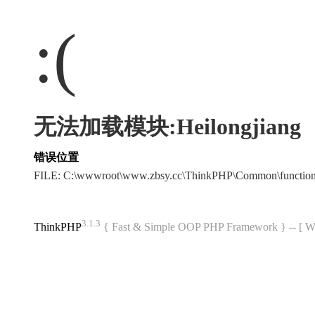
:(
无法加载模块:Heilongjiang
错误位置
FILE: C:\wwwroot\www.zbsy.cc\ThinkPHP\Common\functi
3.1.3
ThinkPHP
{ Fast & Simple OOP PHP Framework } -- 