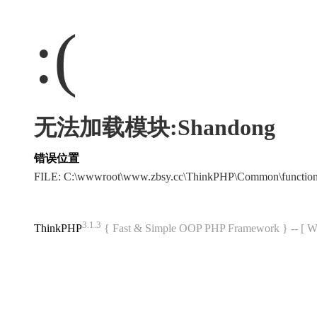
:(
无法加载模块:Shandong
错误位置
FILE: C:\wwwroot\www.zbsy.cc\ThinkPHP\Common\functi
3.1.3
ThinkPHP
{ Fast & Simple OOP PHP Framework } -- 