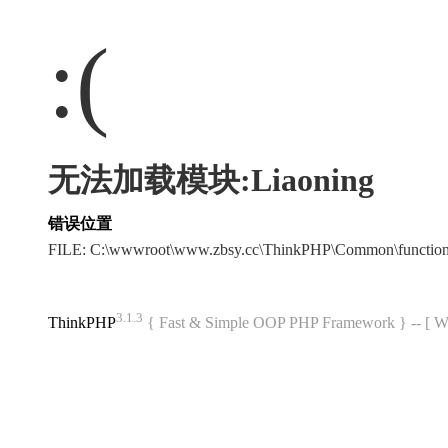
:(
无法加载模块:Liaoning
错误位置
FILE: C:\wwwroot\www.zbsy.cc\ThinkPHP\Common\functi
3.1.3
ThinkPHP
{ Fast & Simple OOP PHP Framework } -- 