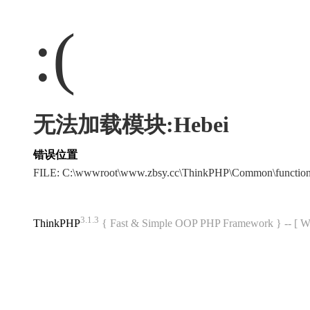
:(
无法加载模块:Hebei
错误位置
FILE: C:\wwwroot\www.zbsy.cc\ThinkPHP\Common\functi
3.1.3
ThinkPHP
{ Fast & Simple OOP PHP Framework } -- 